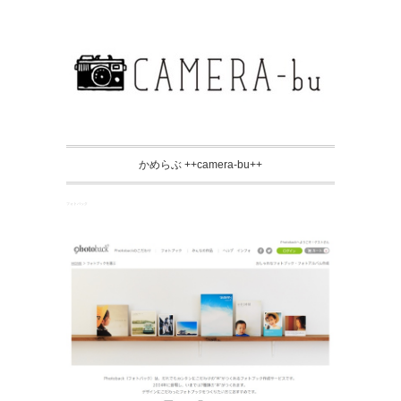
かめらぶ ++camera-bu++
フォトバック