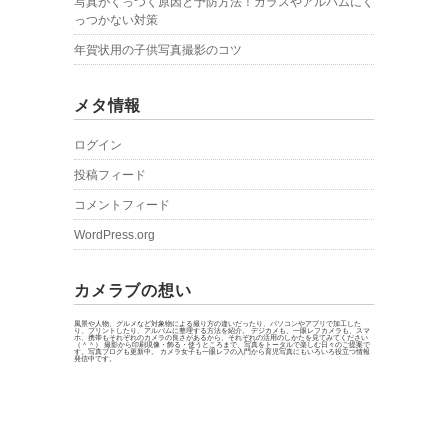
写真がくっつく原因と予防方法！ガラスやアルバムにく
っつかない対策
年賀状用の子供写真撮影のコツ
メタ情報
ログイン
投稿フィード
コメントフィード
WordPress.org
カメラブの想い
風景や人物、グルメなど対象物による撮り方の違いだったり、パソコンやアプリで加工した
り、プリントしたり、アルバムに整理する方法を紹介。 デジカメも、一眼レフカメラも、スマ
ホ、携帯もそれぞれのカメラの良さがあるから、それぞれの活用のしかたを見てみてください
（＾＾） 撮影から印刷現像・飾る・使うところまで、写真をトータルで楽しむ日々のご提案で
す。写真ブログも更新中。 カメラ女子も一眼レフの入門から育児写真にもいろいろ役立つ情報
発信中です。