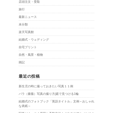
店頭注文・受取
旅行
最新ニュース
未分類
楽天写真館
結婚式・ウェディング
自宅プリント
自然・風景・植物
雑記
最近の投稿
新生児の時に撮っておきたい写真１１例
バラ（薔薇）写真の撮り方|庭で見つける1輪
結婚式のフォトブック「英語タイトル」文例～おしゃれ
な表紙～