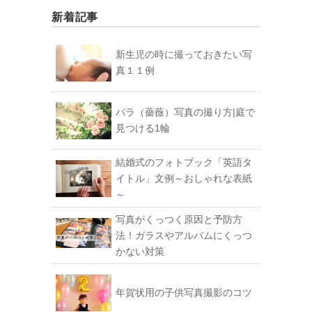
新着記事
新生児の時に撮っておきたい写
真１１例
バラ（薔薇）写真の撮り方|庭で
見つける1輪
結婚式のフォトブック「英語タ
イトル」文例～おしゃれな表紙
～
写真がくっつく原因と予防方
法！ガラスやアルバムにくっつ
かない対策
年賀状用の子供写真撮影のコツ