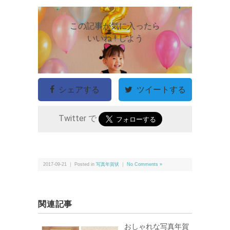
この記事が気に入ったら
いいね ! しよう
シェアする
ツイートする
Twitter で
2017-09-21 ｜ Posted in
写真年賀状
｜
No Comments »
関連記事
おしゃれな写真年賀