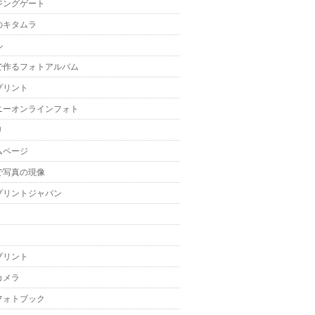
ジングゲート
のキタムラ
ル
で作るフォトアルバム
プリント
ニーオンラインフォト
リ
ムページ
で写真の現像
プリントジャパン
プリント
カメラ
フォトブック