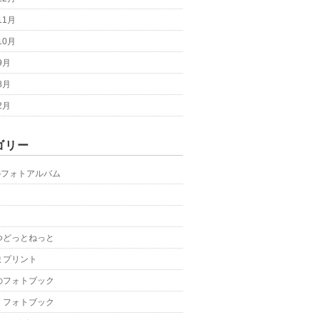
11月
10月
9月
8月
2月
ゴリー
のフォトアルバム
つどっとねっと
まプリント
のフォトブック
くフォトブック