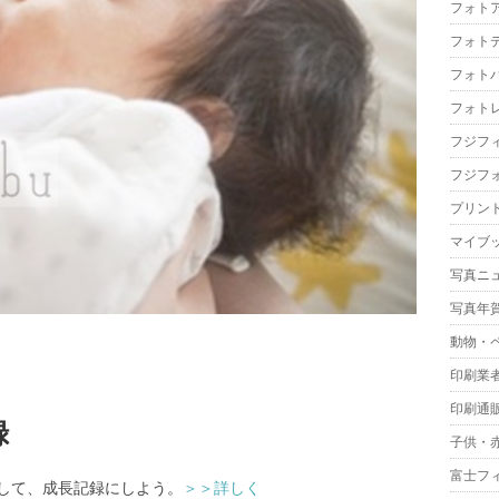
フォト
フォト
フォト
フォト
フジフ
フジフ
プリン
マイブ
写真ニュ
写真年
動物・
印刷業
印刷通
録
子供・
富士フ
して、成長記録にしよう。
＞＞詳しく