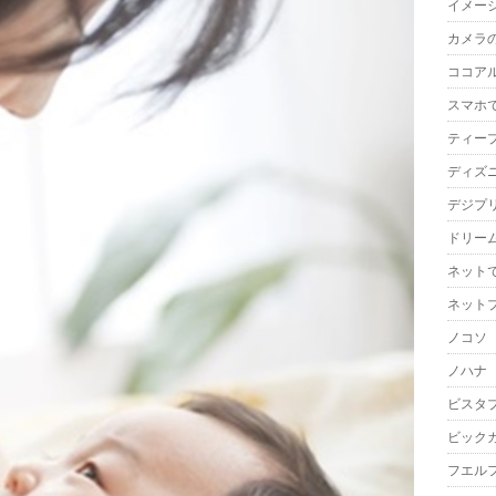
イメー
カメラ
ココア
スマホ
ティー
ディズ
デジプ
ドリー
ネット
ネット
ノコソ
ノハナ
ビスタ
ビック
フエル