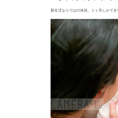
新生児ならではの沐浴。１ヶ月しかでき