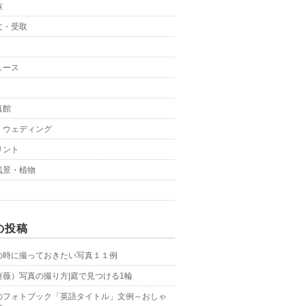
族
文・受取
ュース
真館
・ウェディング
リント
風景・植物
の投稿
の時に撮っておきたい写真１１例
薔薇）写真の撮り方|庭で見つける1輪
のフォトブック「英語タイトル」文例～おしゃ