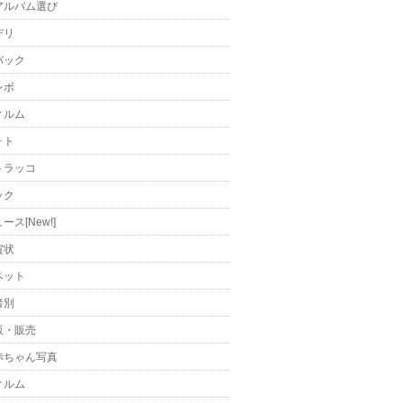
アルバム選び
デリ
バック
レボ
ィルム
ォト
トラッコ
ック
ース[New!]
賀状
ペット
者別
販・販売
赤ちゃん写真
ィルム