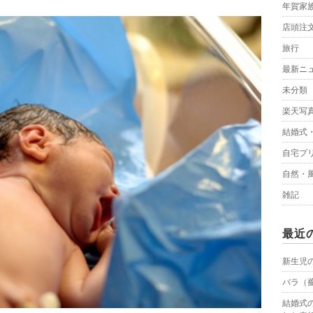
年賀家
店頭注
旅行
最新ニ
未分類
楽天写
結婚式
自宅プ
自然・
雑記
最近
新生児
バラ（
結婚式