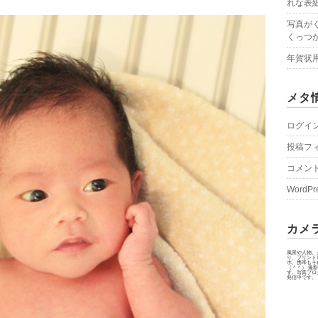
れな表
写真が
くっつ
年賀状
メタ
ログイ
投稿フ
コメン
WordPr
カメ
風景や人物、
り、プリント
ホ、携帯もそ
（＾＾） 撮
す。写真ブロ
発信中です。