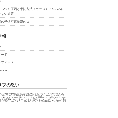
紙～
くっつく原因と予防方法！ガラスやアルバムに
かない対策
用の子供写真撮影のコツ
情報
ン
ィード
トフィード
ess.org
ラブの想い
グルメなど対象物による撮り方の違いだったり、パソコンやアプリで加工した
したり、アルバムに整理する方法を紹介。 デジカメも、一眼レフカメラも、スマ
れぞれのカメラの良さがあるから、それぞれの活用のしかたを見てみてください
影から印刷現像・飾る・使うところまで、写真をトータルで楽しむ日々のご提案で
グも更新中。 カメラ女子も一眼レフの入門から育児写真にもいろいろ役立つ情報